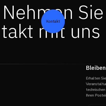
Nehmen Sie
takt mit uns 
Kontakt
Bleiben
Erhalten Si
Veranstaltu
technischen
Ihren Poste