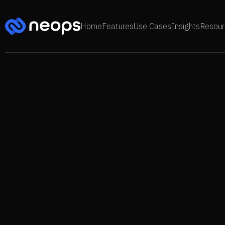
Home
Features
Use Cases
Insights
Resour