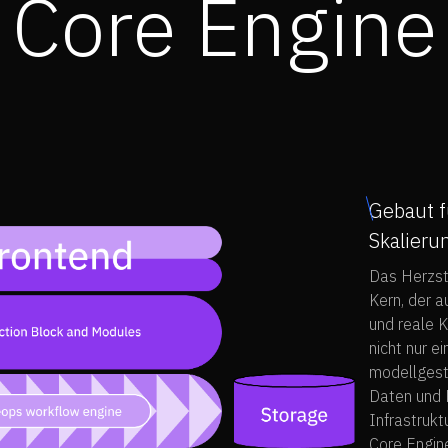
Core Engine
Gebaut f
Skalieru
Das Herzst
Kern, der a
und reale K
nicht nur e
modellgeste
Daten und 
Infrastrukt
Core Engine