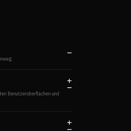

inweg.
+

ten Benutzeroberflächen und
+
