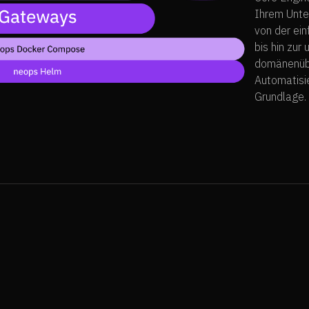
Ihrem Unte
von der ei
bis hin zur
domänenübe
Automatisie
Grundlage.
 Core an?